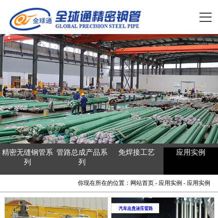
网站首页
关于我们 +
党工共建 +
产品展示 +
品质保证 +
精密无缝钢管系
管路总成产品系
免焊接工艺
应用实例
钢管百科
列
列
公司新闻 +
你现在所在的位置：
网站首页
-
应用实例
- 应用实例
联系我们 +