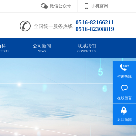
微信公众号
手机官网
0516-82166211
全国统一服务热线
0516-82308819
百科
公司新闻
联系我们
EDIAS
NEWS
CONTACT US
咨询热线
在线留言
返回顶部