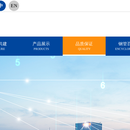
中
EN
共建
产品展示
品质保证
钢管
URE
PRODUCTS
QUALITY
ENCYCLOP