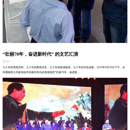
“壮丽70年，奋进新时代” 的文艺汇演
09-30
七十年的风雨历程，七十年的辉煌历史，七十年的惊涛骇浪，七十年的开拓进取。2019年9月29日下午，全
球通钢管公司参加由市高新区举办的喜迎国庆“壮丽70年，奋进新…