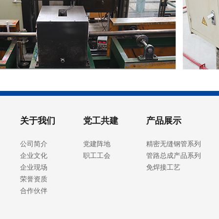
关于我们
党工共建
产品展示
公司简介
党建阵地
精密无缝钢管系列
企业文化
职工工会
管路总成产品系列
企业现场
免焊接工艺
荣誉资质
合作伙伴