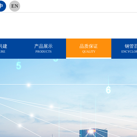
中
EN
共建
产品展示
品质保证
钢管
URE
PRODUCTS
QUALITY
ENCYCLOP