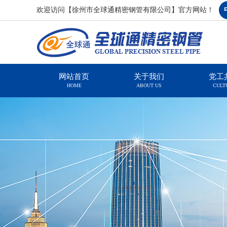
欢迎访问【徐州市全球通精密钢管有限公司】官方网站！
网站首页
关于我们
党工
HOME
ABOUT US
CULT